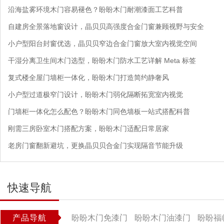
沿海盐雾环境木门容易褪色？盼盼木门耐潮漆面工艺科普
自建房全景落地窗设计，晶贝贝高强度合金门窗兼顾视野与安全
小户型阳台封窗优选，晶贝贝窄边合金门窗放大室内视觉空间
干湿分离卫生间木门选型，盼盼木门防水工艺详解 Meta 标签
复式楼全屋门墙柜一体化，盼盼木门打造简约静奢风
小户型过道极窄门设计，盼盼木门弱化隔断拓宽室内视觉
门墙柜一体化怎么配色？盼盼木门同色墙板一站式搭配科普
刚需三房卧室木门搭配方案，盼盼木门适配日常居家
老房门窗翻新避坑，更换晶贝贝合金门实现隔音节能升级
快速导航
产品导航
盼盼木门免漆门
盼盼木门油漆门
盼盼福