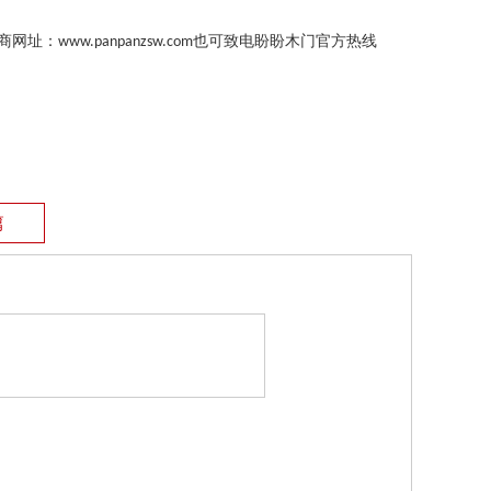
商网址：
也可致电盼盼木门官方热线
www.panpanzsw.com
篇