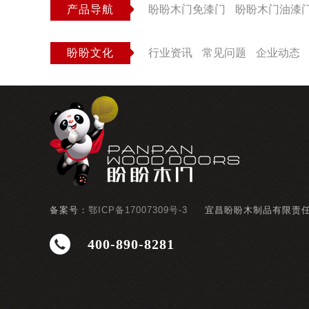
产品导航
盼盼木门免漆门
盼盼木门油漆
盼盼文化
行业资讯
常见问题
企业动态
备案号：
鄂ICP备17007309号-3
宜昌盼盼木制品有限责
400-890-8281