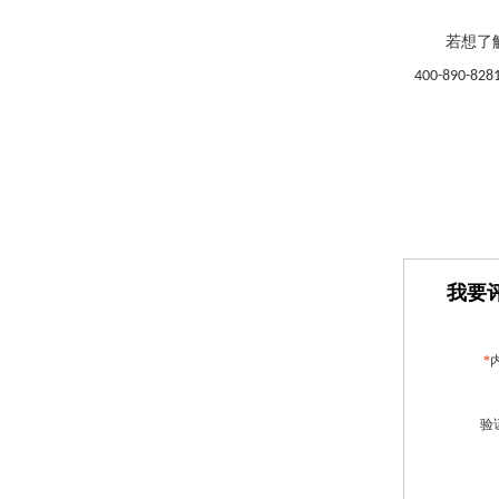
若想了
400-890-828
我要评
*
验