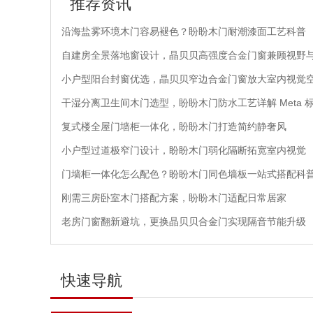
推荐资讯
沿海盐雾环境木门容易褪色？盼盼木门耐潮漆面工艺科普
自建房全景落地窗设计，晶贝贝高强度合金门窗兼顾视野
小户型阳台封窗优选，晶贝贝窄边合金门窗放大室内视觉
干湿分离卫生间木门选型，盼盼木门防水工艺详解 Meta 
复式楼全屋门墙柜一体化，盼盼木门打造简约静奢风
小户型过道极窄门设计，盼盼木门弱化隔断拓宽室内视觉
门墙柜一体化怎么配色？盼盼木门同色墙板一站式搭配科
刚需三房卧室木门搭配方案，盼盼木门适配日常居家
老房门窗翻新避坑，更换晶贝贝合金门实现隔音节能升级
快速导航