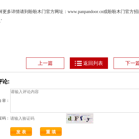
解更多详情请到盼盼木门官方网址：
www.panpandoor.cn
或盼盼木门官方招
’
1
上一篇
返回列表
下一
论:
内 容：
证码：