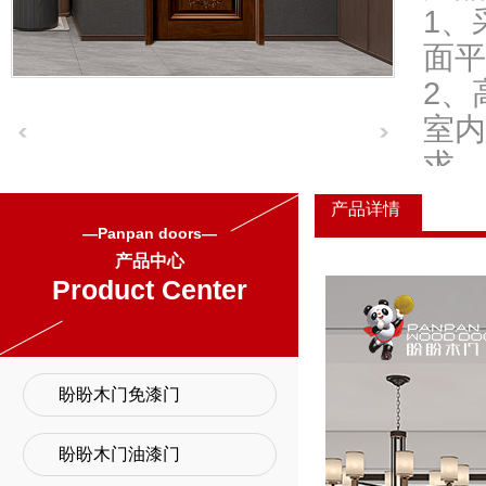
1、
面平
2、
室内
求，
3、
产品详情
4、
—Panpan doors—
产品中心
5、
Product Center
因素
盼盼木门免漆门
盼盼木门油漆门