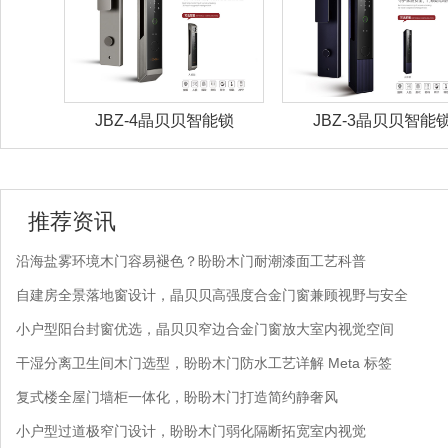
能锁
JBZ-4晶贝贝智能锁
JBZ-3晶贝贝智能
推荐资讯
沿海盐雾环境木门容易褪色？盼盼木门耐潮漆面工艺科普
自建房全景落地窗设计，晶贝贝高强度合金门窗兼顾视野与安全
小户型阳台封窗优选，晶贝贝窄边合金门窗放大室内视觉空间
干湿分离卫生间木门选型，盼盼木门防水工艺详解 Meta 标签
复式楼全屋门墙柜一体化，盼盼木门打造简约静奢风
小户型过道极窄门设计，盼盼木门弱化隔断拓宽室内视觉