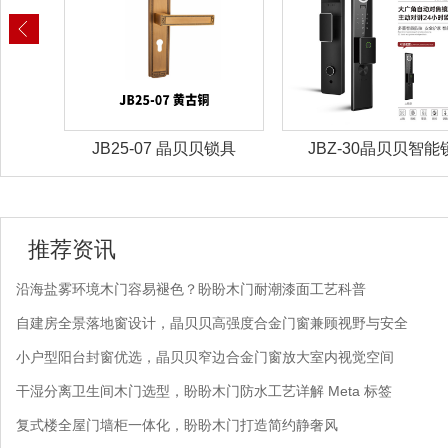
锁具
JB25-07 晶贝贝锁具
JBZ-30晶贝贝智能
推荐资讯
沿海盐雾环境木门容易褪色？盼盼木门耐潮漆面工艺科普
自建房全景落地窗设计，晶贝贝高强度合金门窗兼顾视野与安全
小户型阳台封窗优选，晶贝贝窄边合金门窗放大室内视觉空间
干湿分离卫生间木门选型，盼盼木门防水工艺详解 Meta 标签
复式楼全屋门墙柜一体化，盼盼木门打造简约静奢风